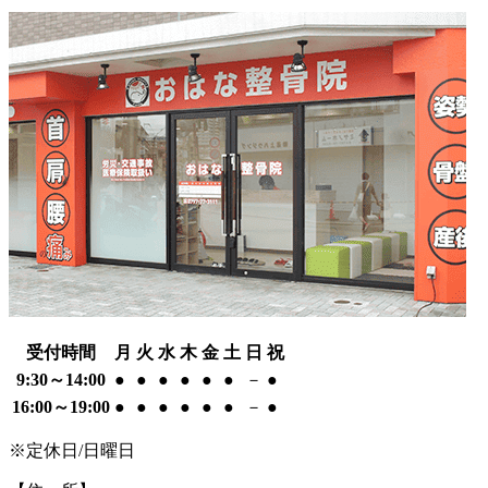
受付時間
月
火
水
木
金
土
日
祝
9:30～14:00
●
●
●
●
●
●
－
●
16:00～19:00
●
●
●
●
●
●
－
●
※定休日/日曜日