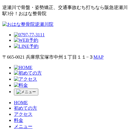
逆瀬川で⾻盤・姿勢矯正、交通事故むち打ちなら阪急逆瀬川
駅3分！おはな整⾻院
〒665-0021 兵庫県宝塚市中州１丁目１１−３
MAP
HOME
初めての方
アクセス
料金
メニュー