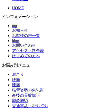
HOME
インフォメーション
top
お知らせ
お客様の声一覧
blog
お問い合わせ
アクセス・料金表
はじめての方へ
お悩み別メニュー
肩こり
腰痛
膝痛
猫背姿勢 / 巻き肩
産後の骨盤矯正
鍼灸施術
交通事故・むち打ち