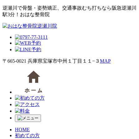
逆瀬川で⾻盤・姿勢矯正、交通事故むち打ちなら阪急逆瀬川
駅3分！おはな整⾻院
〒665-0021 兵庫県宝塚市中州１丁目１１−３
MAP
HOME
初めての方