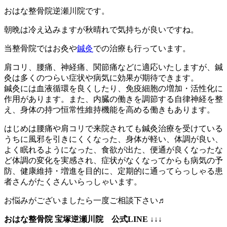
おはな整骨院逆瀬川院です。
朝晩は冷え込みますが秋晴れで気持ちが良いですね。
当整骨院ではお灸や
鍼灸
での治療も行っています。
肩コリ、腰痛、神経痛、関節痛などに適応いたしますが、鍼
灸は多くのつらい症状や病気に効果が期待できます。
鍼灸には血液循環を良くしたり、免疫細胞の増加・活性化に
作用があります。また、内臓の働きを調節する自律神経を整
え、身体の持つ恒常性維持機能を高める働きもあります。
はじめは腰痛や肩コリで来院されても鍼灸治療を受けている
うちに風邪を引きにくくなった、身体が軽い、体調が良い、
よく眠れるようになった、食欲が出た、便通が良くなったな
ど体調の変化を実感され、症状がなくなってからも病気の予
防、健康維持・増進を目的に、定期的に通ってらっしゃる患
者さんがたくさんいらっしゃいます。
お悩みがございましたら一度ご相談下さい♬
おはな整骨院 宝塚逆瀬川院 公式LINE ↓↓↓