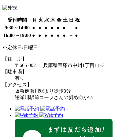
受付時間
月
火
水
木
金
土
日
祝
9:30～14:00
●
●
●
●
●
●
－
●
16:00～19:00
●
●
●
●
●
●
－
●
※定休日/日曜日
【住 所】
〒665-0021 兵庫県宝塚市中州1丁目11−3
【駐車場】
有り
【アクセス】
阪急逆瀬川駅より徒歩3分
逆瀬川駅前コープさんの斜め向かい