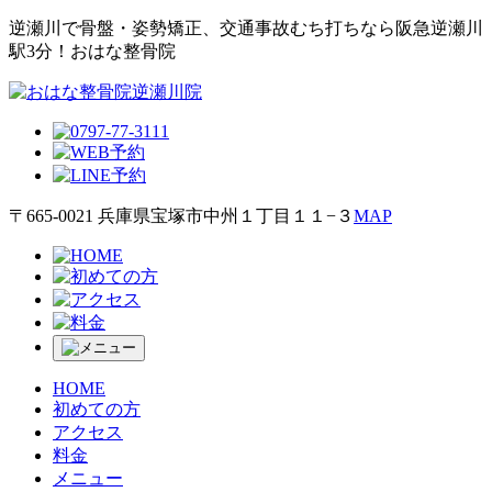
逆瀬川で⾻盤・姿勢矯正、交通事故むち打ちなら阪急逆瀬川
駅3分！おはな整⾻院
〒665-0021 兵庫県宝塚市中州１丁目１１−３
MAP
HOME
初めての方
アクセス
料金
メニュー