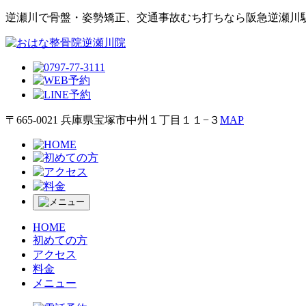
逆瀬川で⾻盤・姿勢矯正、交通事故むち打ちなら阪急逆瀬川
〒665-0021 兵庫県宝塚市中州１丁目１１−３
MAP
HOME
初めての方
アクセス
料金
メニュー