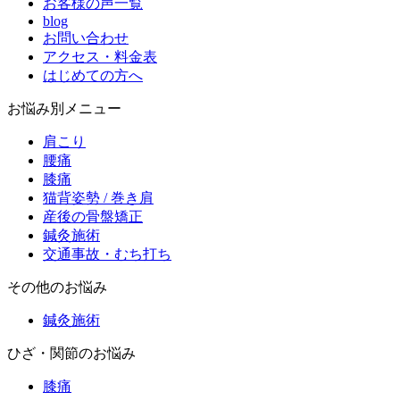
お客様の声一覧
blog
お問い合わせ
アクセス・料金表
はじめての方へ
お悩み別メニュー
肩こり
腰痛
膝痛
猫背姿勢 / 巻き肩
産後の骨盤矯正
鍼灸施術
交通事故・むち打ち
その他のお悩み
鍼灸施術
ひざ・関節のお悩み
膝痛