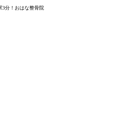
駅3分！おはな整⾻院