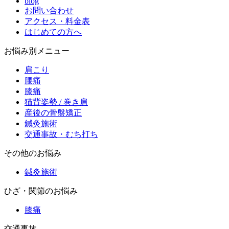
blog
お問い合わせ
アクセス・料金表
はじめての方へ
お悩み別メニュー
肩こり
腰痛
膝痛
猫背姿勢 / 巻き肩
産後の骨盤矯正
鍼灸施術
交通事故・むち打ち
その他のお悩み
鍼灸施術
ひざ・関節のお悩み
膝痛
交通事故