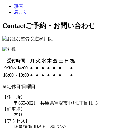
頭痛
肩こり
Contact
ご予約・お問い合わせ
受付時間
月
火
水
木
金
土
日
祝
9:30～14:00
●
●
●
●
●
●
－
●
16:00～19:00
●
●
●
●
●
●
－
●
※定休日/日曜日
【住 所】
〒665-0021 兵庫県宝塚市中州1丁目11−3
【駐車場】
有り
【アクセス】
阪急逆瀬川駅より徒歩3分