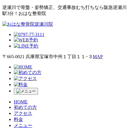
逆瀬川で⾻盤・姿勢矯正、交通事故むち打ちなら阪急逆瀬川
駅3分！おはな整⾻院
〒665-0021 兵庫県宝塚市中州１丁目１１−３
MAP
HOME
初めての方
アクセス
料金
メニュー