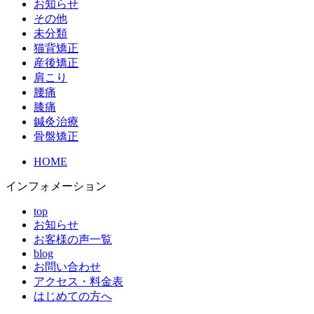
お知らせ
その他
未分類
猫背矯正
産後矯正
肩こり
腰痛
膝痛
鍼灸治療
骨盤矯正
HOME
インフォメーション
top
お知らせ
お客様の声一覧
blog
お問い合わせ
アクセス・料金表
はじめての方へ