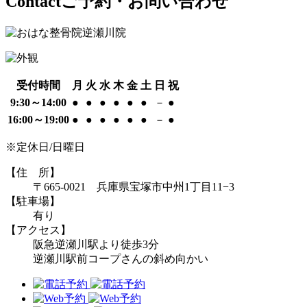
Contact
ご予約・お問い合わせ
受付時間
月
火
水
木
金
土
日
祝
9:30～14:00
●
●
●
●
●
●
－
●
16:00～19:00
●
●
●
●
●
●
－
●
※定休日/日曜日
【住 所】
〒665-0021 兵庫県宝塚市中州1丁目11−3
【駐車場】
有り
【アクセス】
阪急逆瀬川駅より徒歩3分
逆瀬川駅前コープさんの斜め向かい