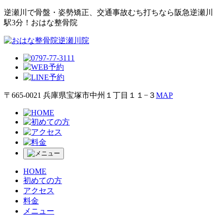
逆瀬川で⾻盤・姿勢矯正、交通事故むち打ちなら阪急逆瀬川
駅3分！おはな整⾻院
〒665-0021 兵庫県宝塚市中州１丁目１１−３
MAP
HOME
初めての方
アクセス
料金
メニュー