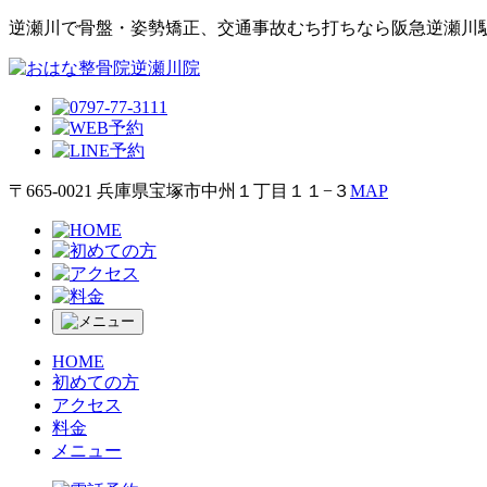
逆瀬川で⾻盤・姿勢矯正、交通事故むち打ちなら阪急逆瀬川
〒665-0021 兵庫県宝塚市中州１丁目１１−３
MAP
HOME
初めての方
アクセス
料金
メニュー