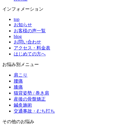
インフォメーション
top
お知らせ
お客様の声一覧
blog
お問い合わせ
アクセス・料金表
はじめての方へ
お悩み別メニュー
肩こり
腰痛
膝痛
猫背姿勢 / 巻き肩
産後の骨盤矯正
鍼灸施術
交通事故・むち打ち
その他のお悩み