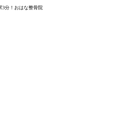
駅3分！おはな整⾻院