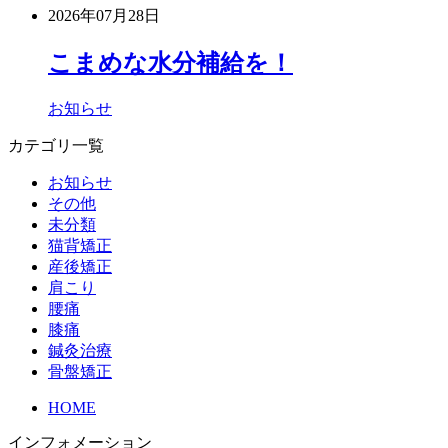
2026年07月28日
こまめな水分補給を！
お知らせ
カテゴリ一覧
お知らせ
その他
未分類
猫背矯正
産後矯正
肩こり
腰痛
膝痛
鍼灸治療
骨盤矯正
HOME
インフォメーション