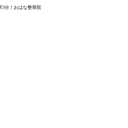
駅3分！おはな整⾻院