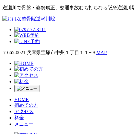
逆瀬川で⾻盤・姿勢矯正、交通事故むち打ちなら阪急逆瀬川
〒665-0021 兵庫県宝塚市中州１丁目１１−３
MAP
HOME
初めての方
アクセス
料金
メニュー