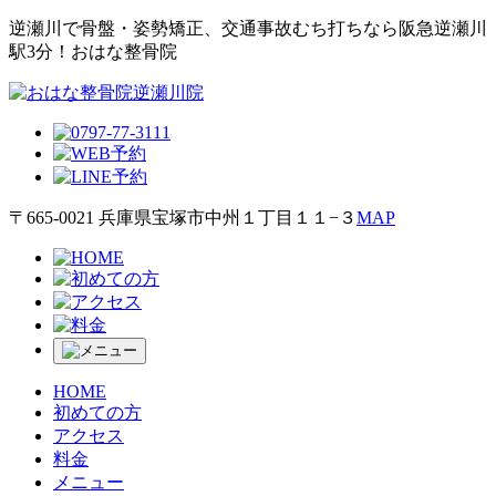
逆瀬川で⾻盤・姿勢矯正、交通事故むち打ちなら阪急逆瀬川
駅3分！おはな整⾻院
〒665-0021 兵庫県宝塚市中州１丁目１１−３
MAP
HOME
初めての方
アクセス
料金
メニュー