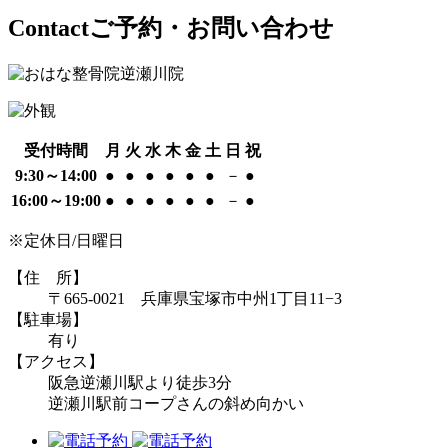
Contact
ご予約・お問い合わせ
受付時間
月
火
水
木
金
土
日
祝
9:30～14:00
●
●
●
●
●
●
－
●
16:00～19:00
●
●
●
●
●
●
－
●
※定休日/日曜日
【住 所】
〒665-0021 兵庫県宝塚市中州1丁目11−3
【駐車場】
有り
【アクセス】
阪急逆瀬川駅より徒歩3分
逆瀬川駅前コープさんの斜め向かい