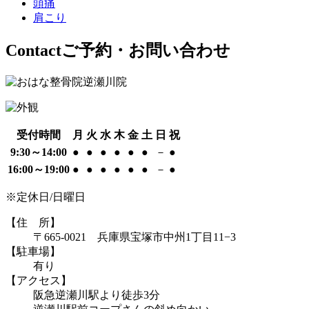
頭痛
肩こり
Contact
ご予約・お問い合わせ
受付時間
月
火
水
木
金
土
日
祝
9:30～14:00
●
●
●
●
●
●
－
●
16:00～19:00
●
●
●
●
●
●
－
●
※定休日/日曜日
【住 所】
〒665-0021 兵庫県宝塚市中州1丁目11−3
【駐車場】
有り
【アクセス】
阪急逆瀬川駅より徒歩3分