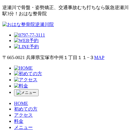
逆瀬川で⾻盤・姿勢矯正、交通事故むち打ちなら阪急逆瀬川
駅3分！おはな整⾻院
〒665-0021 兵庫県宝塚市中州１丁目１１−３
MAP
HOME
初めての方
アクセス
料金
メニュー