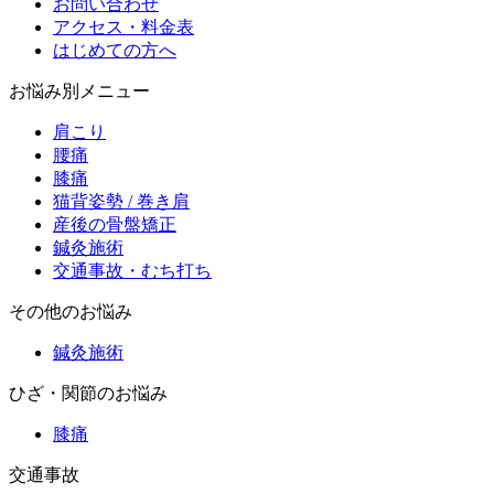
お問い合わせ
アクセス・料金表
はじめての方へ
お悩み別メニュー
肩こり
腰痛
膝痛
猫背姿勢 / 巻き肩
産後の骨盤矯正
鍼灸施術
交通事故・むち打ち
その他のお悩み
鍼灸施術
ひざ・関節のお悩み
膝痛
交通事故