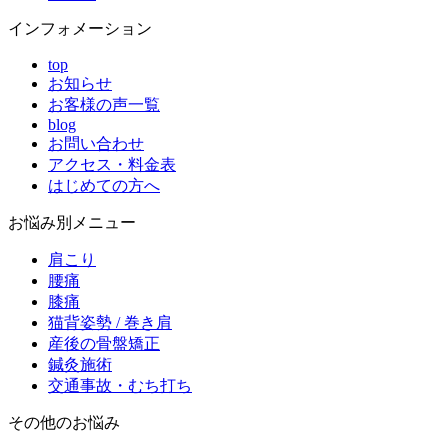
インフォメーション
top
お知らせ
お客様の声一覧
blog
お問い合わせ
アクセス・料金表
はじめての方へ
お悩み別メニュー
肩こり
腰痛
膝痛
猫背姿勢 / 巻き肩
産後の骨盤矯正
鍼灸施術
交通事故・むち打ち
その他のお悩み