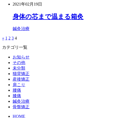
2021年02月19日
身体の芯まで温まる箱灸
鍼灸治療
«
1
2
3
4
カテゴリ一覧
お知らせ
その他
未分類
猫背矯正
産後矯正
肩こり
腰痛
膝痛
鍼灸治療
骨盤矯正
HOME