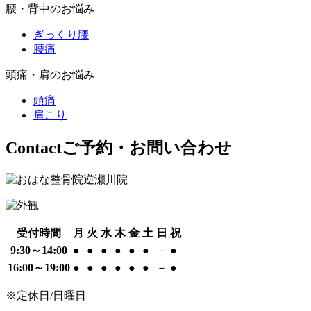
腰・背中のお悩み
ぎっくり腰
腰痛
頭痛・肩のお悩み
頭痛
肩こり
Contact
ご予約・お問い合わせ
受付時間
月
火
水
木
金
土
日
祝
9:30～14:00
●
●
●
●
●
●
－
●
16:00～19:00
●
●
●
●
●
●
－
●
※定休日/日曜日