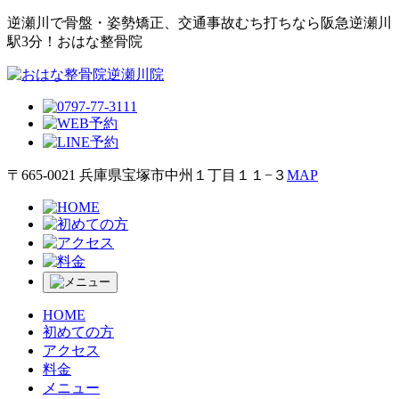
逆瀬川で⾻盤・姿勢矯正、交通事故むち打ちなら阪急逆瀬川
駅3分！おはな整⾻院
〒665-0021 兵庫県宝塚市中州１丁目１１−３
MAP
HOME
初めての方
アクセス
料金
メニュー