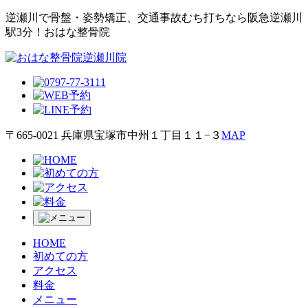
逆瀬川で⾻盤・姿勢矯正、交通事故むち打ちなら阪急逆瀬川
駅3分！おはな整⾻院
〒665-0021 兵庫県宝塚市中州１丁目１１−３
MAP
HOME
初めての方
アクセス
料金
メニュー