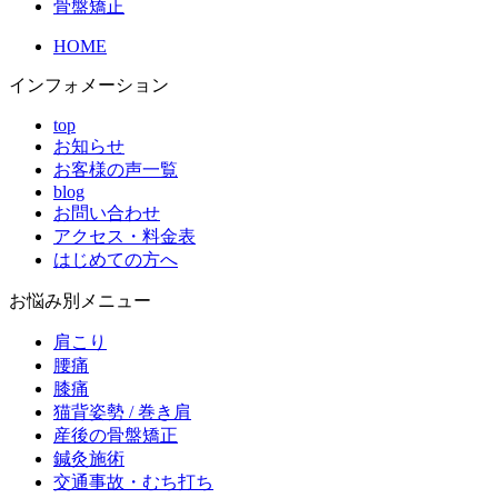
骨盤矯正
HOME
インフォメーション
top
お知らせ
お客様の声一覧
blog
お問い合わせ
アクセス・料金表
はじめての方へ
お悩み別メニュー
肩こり
腰痛
膝痛
猫背姿勢 / 巻き肩
産後の骨盤矯正
鍼灸施術
交通事故・むち打ち