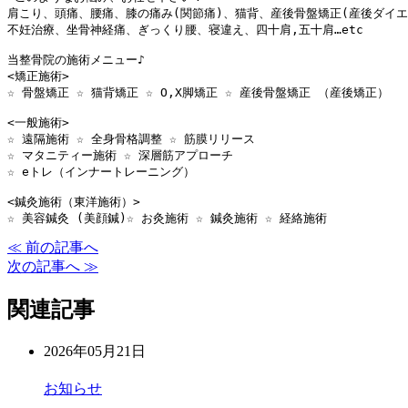
肩こり、頭痛、腰痛、膝の痛み(関節痛)、猫背、産後骨盤矯正(産後ダイエッ
不妊治療、坐骨神経痛、ぎっくり腰、寝違え、四十肩,五十肩…etc

当整骨院の施術メニュー♪

<矯正施術>

☆ 骨盤矯正 ☆ 猫背矯正 ☆ O,X脚矯正 ☆ 産後骨盤矯正 （産後矯正）

<一般施術>

☆ 遠隔施術 ☆ 全身骨格調整 ☆ 筋膜リリース 

☆ マタニティー施術 ☆ 深層筋アプローチ 

☆ eトレ（インナートレーニング）

<鍼灸施術（東洋施術）>

☆ 美容鍼灸 (美顔鍼)☆ お灸施術 ☆ 鍼灸施術 ☆ 経絡施術
≪ 前の記事へ
次の記事へ ≫
関連記事
2026年05月21日
お知らせ