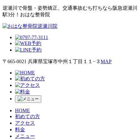
逆瀬川で⾻盤・姿勢矯正、交通事故むち打ちなら阪急逆瀬川
駅3分！おはな整⾻院
〒665-0021 兵庫県宝塚市中州１丁目１１−３
MAP
HOME
初めての方
アクセス
料金
メニュー