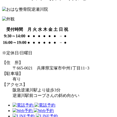
受付時間
月
火
水
木
金
土
日
祝
9:30～14:00
●
●
●
●
●
●
－
●
16:00～19:00
●
●
●
●
●
●
－
●
※定休日/日曜日
【住 所】
〒665-0021 兵庫県宝塚市中州1丁目11−3
【駐車場】
有り
【アクセス】
阪急逆瀬川駅より徒歩3分
逆瀬川駅前コープさんの斜め向かい